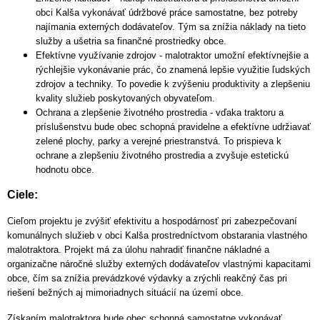
obci Kalša vykonávať údržbové práce samostatne, bez potreby
najímania externých dodávateľov. Tým sa znížia náklady na tieto
služby a ušetria sa finančné prostriedky obce.
Efektívne využívanie zdrojov - malotraktor umožní efektívnejšie a
rýchlejšie vykonávanie prác, čo znamená lepšie využitie ľudských
zdrojov a techniky. To povedie k zvýšeniu produktivity a zlepšeniu
kvality služieb poskytovaných obyvateľom.
Ochrana a zlepšenie životného prostredia - vďaka traktoru a
príslušenstvu bude obec schopná pravidelne a efektívne udržiavať
zelené plochy, parky a verejné priestranstvá. To prispieva k
ochrane a zlepšeniu životného prostredia a zvyšuje estetickú
hodnotu obce.
Ciele:
Cieľom projektu je zvýšiť efektivitu a hospodárnosť pri zabezpečovaní
komunálnych služieb v obci Kalša prostredníctvom obstarania vlastného
malotraktora. Projekt má za úlohu nahradiť finančne nákladné a
organizačne náročné služby externých dodávateľov vlastnými kapacitami
obce, čím sa znížia prevádzkové výdavky a zrýchli reakčný čas pri
riešení bežných aj mimoriadnych situácií na území obce.
Získaním malotraktora bude obec schopná samostatne vykonávať