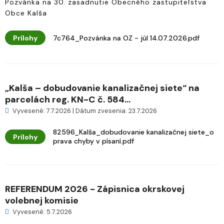
Pozvánka na 30. zasadnutie Obecného zastupiteľstva
Obce Kalša
Prílohy
7c764_Pozvánka na OZ - júl 14.07.2026.pdf
„Kalša – dobudovanie kanalizačnej siete“ na
parcelách reg. KN-C č. 584...
Vyvesené: 7.7.2026 | Dátum zvesenia: 23.7.2026
82596_Kalša_dobudovanie kanalizačnej siete_o
Prílohy
prava chyby v písaní.pdf
REFERENDUM 2026 - Zápisnica okrskovej
volebnej komisie
Vyvesené: 5.7.2026